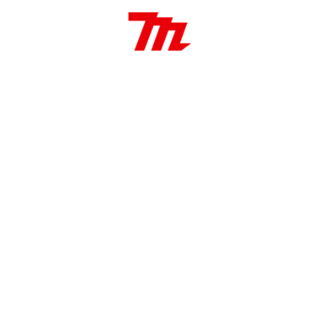
Mecha escalonada de 4 – 20 terminación
brillante
SKU: D-40434