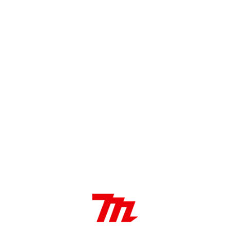
Disco de corte para amoladoras 180/230mm
SKU: D-18786