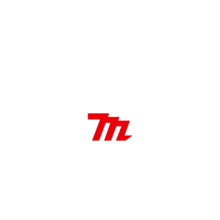
Categoría:
Mechas escalonadas
DÓNDE COMPRAR
DESCRIPCIÓN
Características:
Mecha escalonada de 4 – 32mm recubrimiento de
titanio
4-32 mm x 80 mm caña recta (Diámetro x longitud
de trabajo)