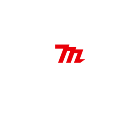
Atornillador de Impacto Línea Automotriz 95
N·m 2,700 RPM
SKU: DTD103Z