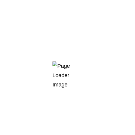
io
e trabajo)
 acero aleado y hierro fundido.