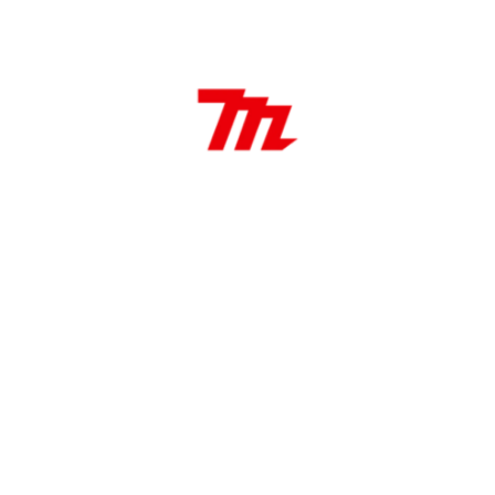
Sierra de corte
32 x 40 mm – 14 TPI
BiM, Madera dura
Aplicaciones:
Madera dura, Corte por penetración en paneles
laminados o madera dura, Cortar o rebajar partes
de muebles, Corte al ras de componentes de
madera.