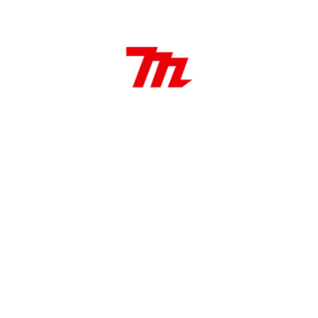
Sierra copa 98 mm Bi Metal
98 mm Diámetro
38 mm Longitud de trabajo
Aplicaciones:
Ideal para hacer agujeros pasantes en muebles,
gabinetes y estructuras, e instalar componentes
eléctricos y de plomería entre otros.