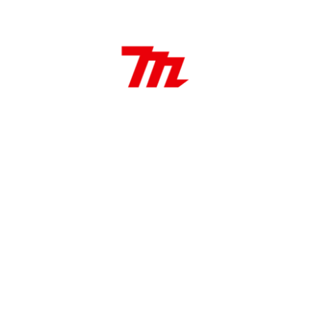
Sierra copa 83 mm Bi Metal
83 mm Diámetro
38 mm Longitud de trabajo
Aplicaciones:
Ideal para hacer agujeros pasantes en muebles,
gabinetes y estructuras, e instalar componentes
eléctricos y de plomería entre otros.