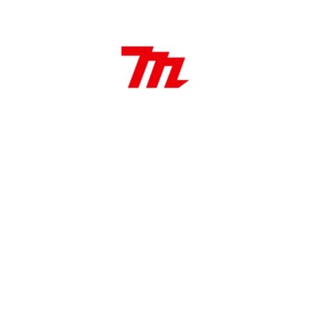
Sierra copa 35 mm Bi Metal
35 mm Diámetro
38 mm Longitud de trabajo
Aplicaciones:
Ideal para hacer agujeros pasantes en muebles,
gabinetes y estructuras, e instalar componentes
eléctricos y de plomería entre otros.