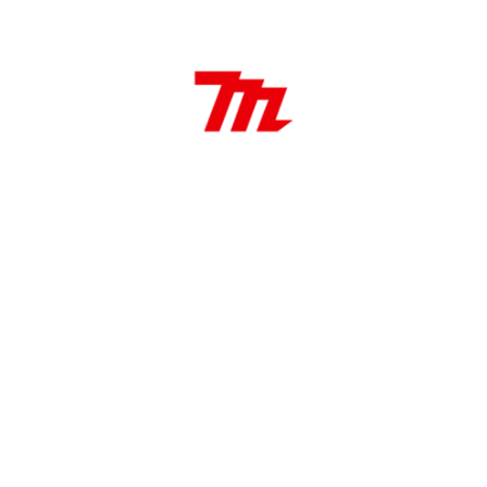
Sierra copa 19 mm Bi Metal
19 mm Diámetro
38 mm Longitud de trabajo
Aplicaciones:
Ideal para hacer agujeros pasantes en muebles,
gabinetes y estructuras, e instalar componentes
eléctricos y de plomería entre otros.