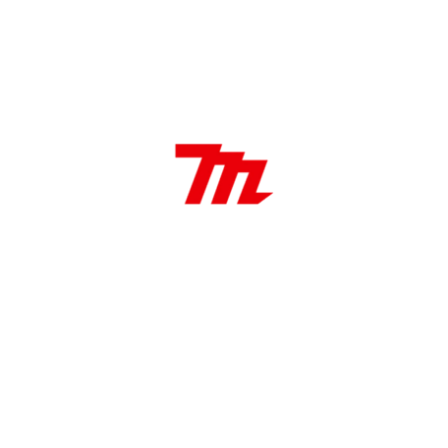
DESCRIPCIÓN
Características:
Mecha SDS-Plus de 20 mm
20 mm
Longitud total 310 mm
Aplicaciones:
Ideales para uso profesional, Instaladores