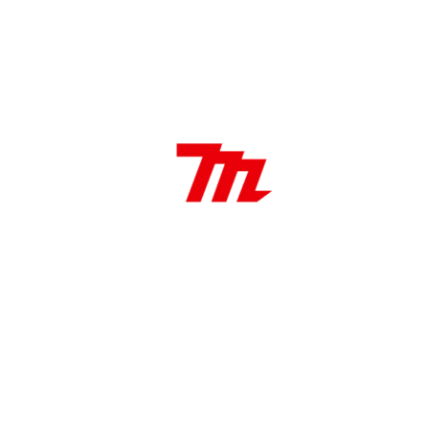
DESCRIPCIÓN
Características:
Mecha SDS-Plus de 16 mm
16 mm
Longitud total 350 mm
Aplicaciones:
Ideales para uso profesional, Instaladores