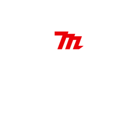
DESCRIPCIÓN
Características:
Mecha para madera de 9 mm encastre de 1/4″
4 mm
Largo de 90 mm
Aplicaciones:
Perforaciones en madera