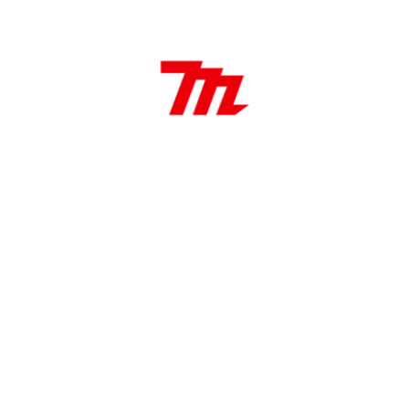
LED que proporciona hasta 100 lúmenes. El
reflector cónico proporciona una iluminación de
360 ??°.
El diseño mejorado a prueba de polvo y goteo
permite su uso en aplicaciones al aire libre
Aplicaciones:
Ideal para trabajos o espacios de poca
luminosidad