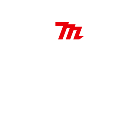
Linterna LED de Li-Ion de 12 V máx CXT con
tecnología XPT
LED que proporciona hasta 710 lúmenes
La linterna tiene 3 modos de iluminación LED
Aplicaciones:
Ideal para trabajos o espacios de poca
luminosidad o en altura gracias al gancho de metal
incluido.