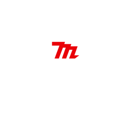
DESCRIPCIÓN
Características:
Hoja de sierra sable Bi-Metal
0,9 mm *228 mm (Espesor * Largo)
10 TPI
Aplicaciones:
Ideal para pallets y tarimas, madera con clavos 5-
100mm, hojas de metal, tubos, perfiles de aluminio
3-12mm