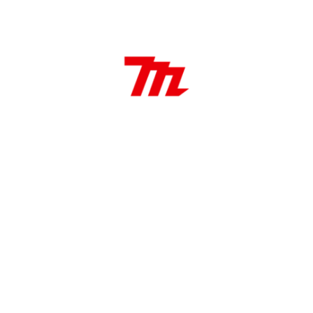
Características:
Hoja de sierra HCS
75 mm
8 TPI
Aplicaciones:
Madera, Cortes Rápidos