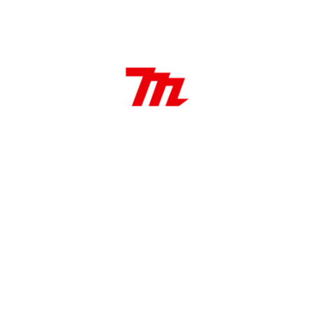
Características:
Fresa de laminado de 1/4″
A1 1/2″
L2 1″
Aplicaciones:
Realizar trabajos rápidos y repetitivos sin
variación, Crear múltiples formas idénticas,
Recortar el borde de un material al ras de otro
material.