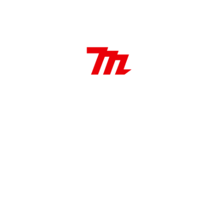
Características:
Fresa de laminado de 1/4″
A1 1/2″
L2 1/2″
Aplicaciones:
Realizar trabajos rápidos y repetitivos sin
variación, Crear múltiples formas idénticas,
Recortar el borde de un material al ras de otro
material.