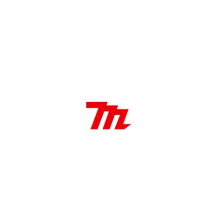
Categoría:
Disco diamantado para
amoladoras de 115mm
DÓNDE COMPRAR
DESCRIPCIÓN
Características:
Disco diamantado para
amoladoras de 115mm
115 mm