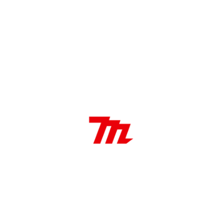
SKU:
A-90532
Categoría:
Hojas de sierra para Sensitiva
DÓNDE COMPRAR
DESCRIPCIÓN
Características:
Disco de sierra
305mm x 25.4mm