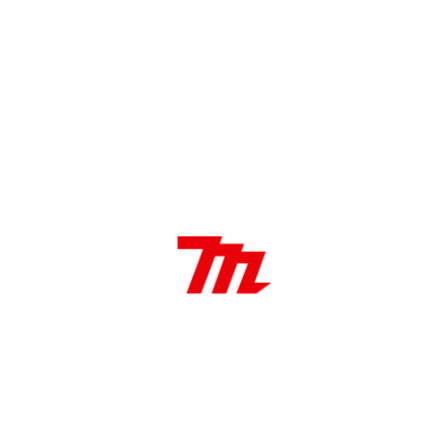
SKU:
D-03919
Categoría:
Hoja de sierra para Sierras
Circulares
DÓNDE COMPRAR
DESCRIPCIÓN
Características:
Disco de sierra