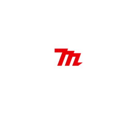
DESCRIPCIÓN
Características:
Cincel plano hexagonal de 17 mm
Ancho 19 mm x Largo 280 mm
Cincel plano
Aplicaciones:
Trabajos de ajuste en albañilería y hormigón,
Astillado – rotura – ribete y canalización en