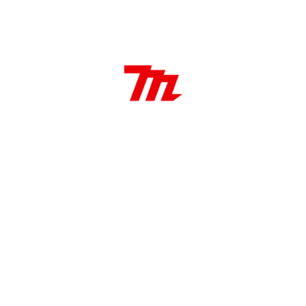
Características:
Cepillo de alambre de 75 mm
75mmXM14 / Tipo de pincel alambre de acero
12.500 RPM / cerdas 0,3mm
Aplicaciones:
Ideal para eliminar el óxido, las incrustaciones y
las salpicaduras de soldadura en espacios de
difícil acceso, incluidos surcos, curvas y esquinas.