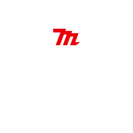
Características:
Cepillo de alambre de 60 mm
60mmXM14 / Tipo de pincel alambre de acero
12.500 RPM / cerdas 0,5mm
Aplicaciones:
Ideal para eliminar el óxido, las incrustaciones y
las salpicaduras de soldadura en espacios de
difícil acceso, incluidos surcos, curvas y esquinas.