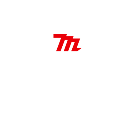
Características:
Cepillo de alambre de 150 mm
150mm x M14
Alambre de acero 0.50mm
Aplicaciones:
Ideal para eliminar el óxido, las incrustaciones y
las salpicaduras de soldadura en espacios de
difícil acceso, incluidos surcos, curvas y esquinas.