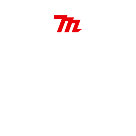
Cepillo de alambre 100 mm
100 mm Porte
6 mm vástago
Aplicaciones:
Eliminación de óxido, sarro y escoria rebarba en
espacios reducidos o de difícil acceso.
¿Tenés alguna consulta sobre