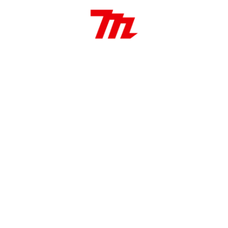
Medidas
132 x 10 x 1.25 mm (LH)
Aplicaciones:
Corte de cesped, sistema de cuerda
autoalimentable, giro izquierdo.
¿Tenés alguna consulta sobre
nuestros productos?