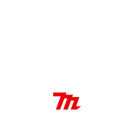
DÓNDE COMPRAR
DESCRIPCIÓN
Aplicaciones:
Extracción de polvo: En hogares – oficinas –
hospitales – aeropuertos – aviones – estaciones y
trenes.
Conveniente: Para uso con herramientas