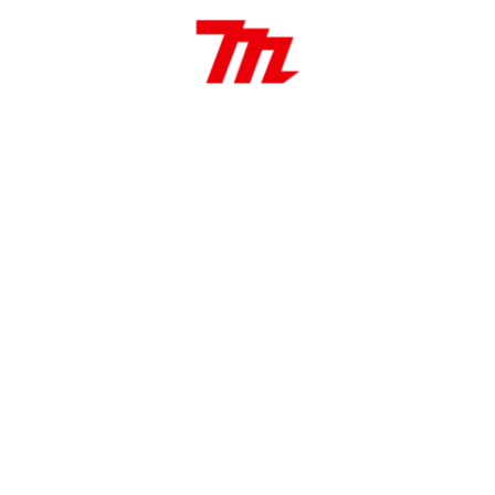
Freno eléctrico
Luz de trabajo integrado
Reversible
Velocidad Variable
Aplicaciones:
Perforación: de impacto en mampostería.
Perforación: en madera y metal.
Trabajos: de carpintería.
Mantenimiento: e instalaciones en general.
Potencia / Torque
141 N·m