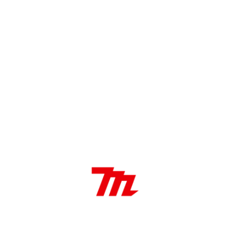
DESCRIPCIÓN
Características:
Doble aislamiento
Reversible
Velocidad Variable
Aplicaciones:
Perforación de impacto y demolición de concreto –
madera y metal
Ideal para trabajos de construcción y carpintería.