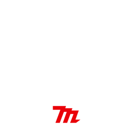
DESCRIPCIÓN
Características:
Doble aislamiento
Limitador de Torque
Recolección de polvo
Aplicaciones:
Corte y desbaste de metal en trabajos de herrería
y construcción