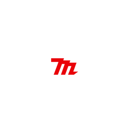
Aplicaciones:
Medición de distancia
Medición de Área
Medición de Volumen
Medición Permanente
Mín. y Máx.
Agregar y Restar
Pitágoras (2 puntos) y Pitágoras (3 puntos)
Rango
0.05 – 50 m
Mide