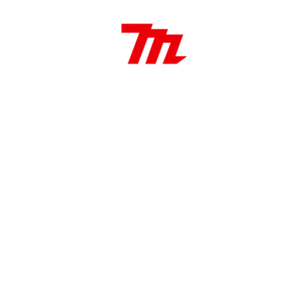
Características:
Velocidad Variable
Soft start
Recolección de polvo
Luz de trabajo integrado
Maletín
Aplicaciones:
Ideal para corte – lijado – desbaste y acanalado
Ideal para trabajar con diversos materiales cómo:
metal – plástico – cartón – yeso – madera e
incluso cerámica.