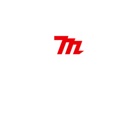
Recolección de polvo
Soft start
Velocidad Constante
Velocidad Variable
Zanco bayoneta para hoja de sierra caladora /
zanco espada
Aplicaciones:
Ideal para serrar madera – plástico y materiales
metálicos
Ideal para trabajos de carpintería – restauración y
construcciones
Es muy apropiada para cortes curvados y
circulares.