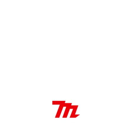
DESCRIPCIÓN
Características:
Ajuste de profundidad
Golpear y Secuencial
Paro automático de la descarga
Luz de trabajo integrado
Aplicaciones:
Ideal para engrampar madera en trabajos de