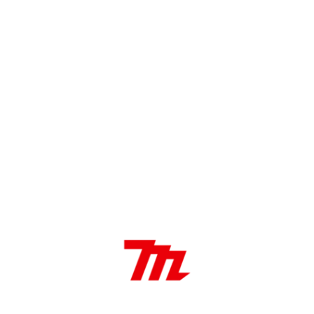
DESCRIPCIÓN
Características:
Ajuste de profundidad
Golpear y Secuencial
Paro automático de la descarga
Luz de trabajo integrado
Aplicaciones:
Ideal para engrampar madera en trabajos de