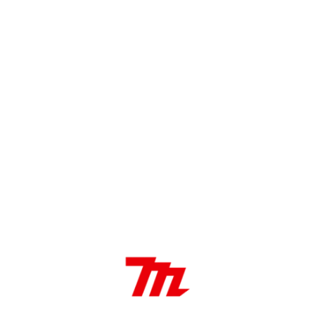
DESCRIPCIÓN
Características:
Antivibración
Arranque Fácil
Bomba de cebado
Encendido electrónico
Freno de cadena
Lubricación automática
Aplicaciones:
Ideal para trabajos de exigencia intermedia: