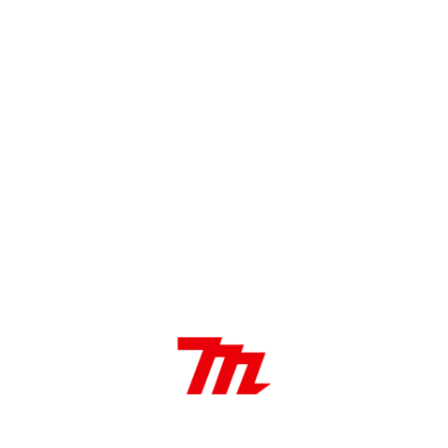
DESCRIPCIÓN
Características:
Antivibración
Bomba de cebado
Encendido de descarga capacitiva
Auto descompresión
Arranque Fácil
Aplicaciones: