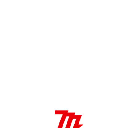
Características:
Plataforma
CXT 12V máx
, compatible con el
ecosistema de baterías Makita.
Hoja de
160 mm.
Tecnología
2 en 1:
intercambio de cuchillas fácil
para distintos cortes.
Liviano y maniobrable para dar forma a setos,
arbustos y cercos.
No incluye batería ni cargador.
Encontrá tu próximo
cortasetos a batería
en
nuestros distribuidores oficiales.