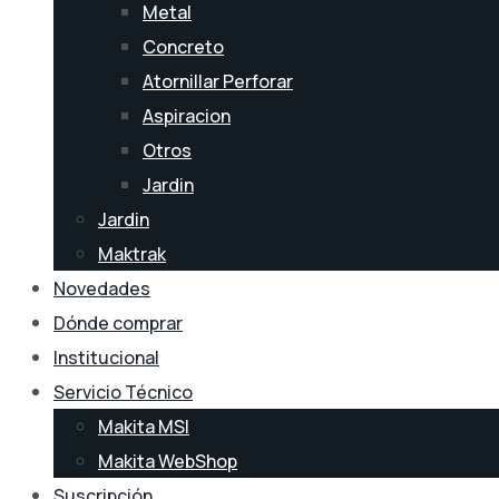
Metal
Concreto
Atornillar Perforar
Aspiracion
Otros
Jardin
Jardin
Maktrak
Novedades
Dónde comprar
Institucional
Servicio Técnico
Makita MSI
Makita WebShop
Suscripción