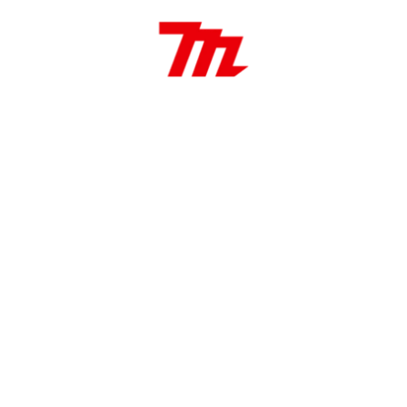
Recolección de polvo
Luz de trabajo integrado
Aplicaciones:
Perforación de impacto y demolición de metal –
madera y hormigón
Ideal para trabajos de construcción y trabajos de
carpintería.
Joules
1.1 J
Capacidad
16/10/13