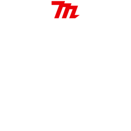
Limitador de Torque
Velocidad Constante
Soft start
Recolección de polvo
Luz de trabajo integrado
Aplicaciones:
Perforación de impacto y demolición de concreto
Ideal para trabajos de construcción.
Joules
8 J
Capacidad