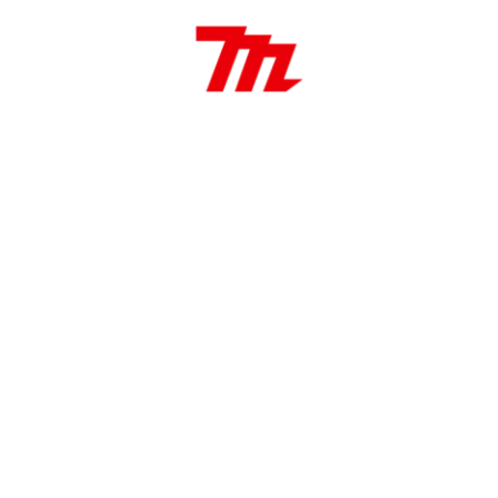
Reversible
2 Velocidad mecánicas
18 ajustes de torque
Luz de trabajo integrado
Aplicaciones:
Perforación y fijación de madera y metal
Ideal para trabajos de carpintería y construcción.
Torque
30/14 N·m
Capacidad
10 -21