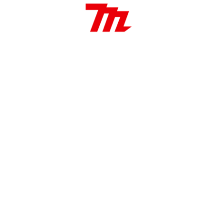
Broquero de cierre rápido
21 ajustes de torque
Luz de trabajo integrado
Aplicaciones:
Perforación y fijación de madera y metal
Ideal para trabajos de carpintería y construcción.
Torque
125 N·m
Capacidad
13 / 76
RPM