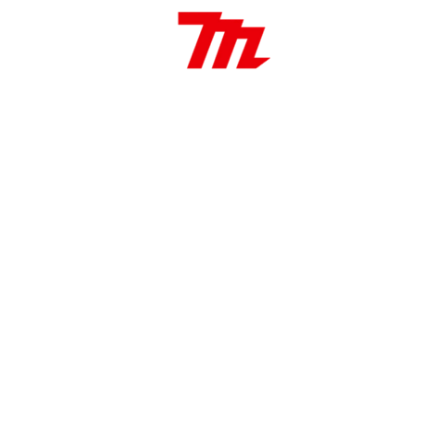
Freno de cadena
Lubricación automática
Maletín
Aplicaciones:
: Permite cortar – talar y podar cualquier tipo de
madera – tronco o leño.
PASO DE CADENA
1/4
VELOCIDAD DE CADENA
5,0 m/seg